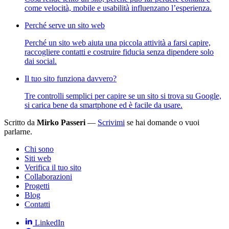
come velocità, mobile e usabilità influenzano l’esperienza.
Perché serve un sito web
Perché un sito web aiuta una piccola attività a farsi capire,
raccogliere contatti e costruire fiducia senza dipendere solo
dai social.
Il tuo sito funziona davvero?
Tre controlli semplici per capire se un sito si trova su Google,
si carica bene da smartphone ed è facile da usare.
Scritto da
Mirko Passeri
—
Scrivimi
se hai domande o vuoi
parlarne.
Chi sono
Siti web
Verifica il tuo sito
Collaborazioni
Progetti
Blog
Contatti
LinkedIn