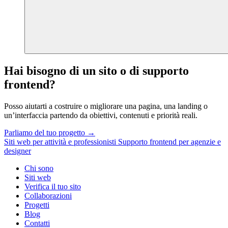
Hai bisogno di un sito o di supporto
frontend?
Posso aiutarti a costruire o migliorare una pagina, una landing o
un’interfaccia partendo da obiettivi, contenuti e priorità reali.
Parliamo del tuo progetto
→
Siti web per attività e professionisti
Supporto frontend per agenzie e
designer
Chi sono
Siti web
Verifica il tuo sito
Collaborazioni
Progetti
Blog
Contatti